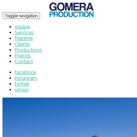
Toggle navigation
équipe
Services
Matériel
Clients
Productions
Friends
Contact
facebook
instagram
twitter
vimeo