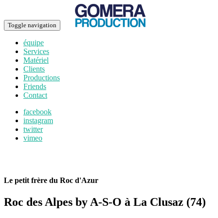
Toggle navigation
équipe
Services
Matériel
Clients
Productions
Friends
Contact
facebook
instagram
twitter
vimeo
Le petit frère du Roc d'Azur
Roc des Alpes by A-S-O à La Clusaz (74)