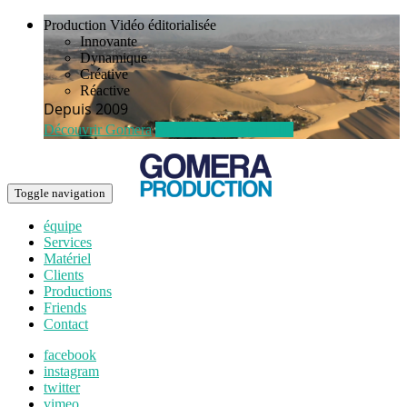
Production Vidéo éditorialisée
Innovante
Dynamique
Créative
Réactive
Depuis 2009
Découvrir Gomera
Voir notre showreel HD
Toggle navigation
équipe
Services
Matériel
Clients
Productions
Friends
Contact
facebook
instagram
twitter
vimeo