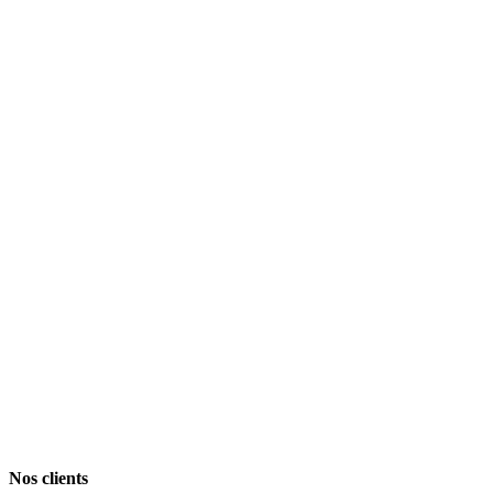
253000
Km parcourus
3112
Mugs de thé
100
To d'images filmées
82
Clients satisfaits
Nos clients