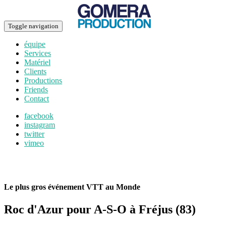
Toggle navigation
équipe
Services
Matériel
Clients
Productions
Friends
Contact
facebook
instagram
twitter
vimeo
Le plus gros événement VTT au Monde
Roc d'Azur pour A-S-O à Fréjus (83)